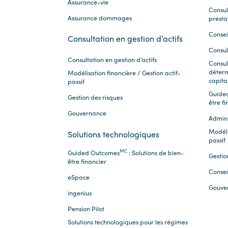
Assurance-vie
Consul
Assurance dommages
presta
Consei
Consultation en gestion d’actifs
Consul
Consultation en gestion d’actifs
Consul
déterm
Modélisation financière / Gestion actif-
capita
passif
Guide
Gestion des risques
être fi
Gouvernance
Admini
Modéli
Solutions technologiques
passif
MC
Guided Outcomes
: Solutions de bien-
Gestio
être financier
Consei
eSpace
Gouve
ingenius
Pension Pilot
Solutions technologiques pour les régimes