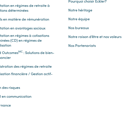
Pourquoi choisir Eckler?
tation en régimes de retraite à
Notre héritage
tions déterminées
Notre équipe
ls en matière de rémunération
Nos bureaux
tation en avantages sociaux
tation en régimes à cotisations
Notre raison d’être et nos valeurs
inées (CD) en régimes de
lisation
Nos Partenariats
MC
d Outcomes
: Solutions de bien-
nancier
stration des régimes de retraite
sation financière / Gestion actif-
n des risques
l en communication
rnance